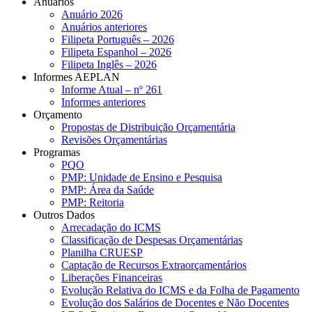
Anuários
Anuário 2026
Anuários anteriores
Filipeta Português – 2026
Filipeta Espanhol – 2026
Filipeta Inglês – 2026
Informes AEPLAN
Informe Atual – nº 261
Informes anteriores
Orçamento
Propostas de Distribuição Orçamentária
Revisões Orçamentárias
Programas
PQO
PMP: Unidade de Ensino e Pesquisa
PMP: Área da Saúde
PMP: Reitoria
Outros Dados
Arrecadação do ICMS
Classificação de Despesas Orçamentárias
Planilha CRUESP
Captação de Recursos Extraorçamentários
Liberações Financeiras
Evolução Relativa do ICMS e da Folha de Pagamento
Evolução dos Salários de Docentes e Não Docentes