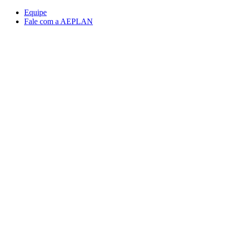
Conteúdo principal
Menu principal
Rodapé
Equipe
Fale com a AEPLAN
Aumentar fonte
Diminuir fonte