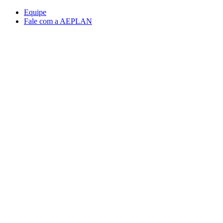
Conteúdo principal
Menu principal
Rodapé
Equipe
Fale com a AEPLAN
Aumentar fonte
Diminuir fonte