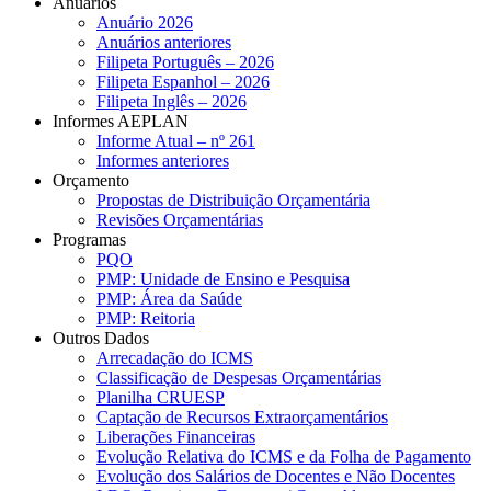
Anuários
Anuário 2026
Anuários anteriores
Filipeta Português – 2026
Filipeta Espanhol – 2026
Filipeta Inglês – 2026
Informes AEPLAN
Informe Atual – nº 261
Informes anteriores
Orçamento
Propostas de Distribuição Orçamentária
Revisões Orçamentárias
Programas
PQO
PMP: Unidade de Ensino e Pesquisa
PMP: Área da Saúde
PMP: Reitoria
Outros Dados
Arrecadação do ICMS
Classificação de Despesas Orçamentárias
Planilha CRUESP
Captação de Recursos Extraorçamentários
Liberações Financeiras
Evolução Relativa do ICMS e da Folha de Pagamento
Evolução dos Salários de Docentes e Não Docentes