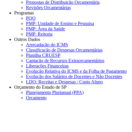
Propostas de Distribuição Orçamentária
Revisões Orçamentárias
Programas
PQO
PMP: Unidade de Ensino e Pesquisa
PMP: Área da Saúde
PMP: Reitoria
Outros Dados
Arrecadação do ICMS
Classificação de Despesas Orçamentárias
Planilha CRUESP
Captação de Recursos Extraorçamentários
Liberações Financeiras
Evolução Relativa do ICMS e da Folha de Pagamento
Evolução dos Salários de Docentes e Não Docentes
LDO: Receitas e Despesas / Custo Aluno
Orçamento do Estado de SP
Planejamento Plurianual (PPA)
Orçamento
Menu