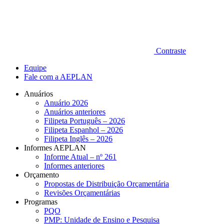
Contraste
Equipe
Fale com a AEPLAN
Anuários
Anuário 2026
Anuários anteriores
Filipeta Português – 2026
Filipeta Espanhol – 2026
Filipeta Inglês – 2026
Informes AEPLAN
Informe Atual – nº 261
Informes anteriores
Orçamento
Propostas de Distribuição Orçamentária
Revisões Orçamentárias
Programas
PQO
PMP: Unidade de Ensino e Pesquisa