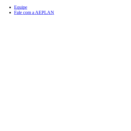
Conteúdo principal
Menu principal
Rodapé
Equipe
Fale com a AEPLAN
Aumentar fonte
Diminuir fonte