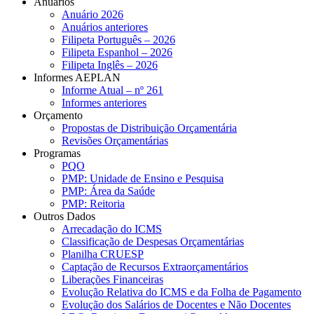
Anuários
Anuário 2026
Anuários anteriores
Filipeta Português – 2026
Filipeta Espanhol – 2026
Filipeta Inglês – 2026
Informes AEPLAN
Informe Atual – nº 261
Informes anteriores
Orçamento
Propostas de Distribuição Orçamentária
Revisões Orçamentárias
Programas
PQO
PMP: Unidade de Ensino e Pesquisa
PMP: Área da Saúde
PMP: Reitoria
Outros Dados
Arrecadação do ICMS
Classificação de Despesas Orçamentárias
Planilha CRUESP
Captação de Recursos Extraorçamentários
Liberações Financeiras
Evolução Relativa do ICMS e da Folha de Pagamento
Evolução dos Salários de Docentes e Não Docentes