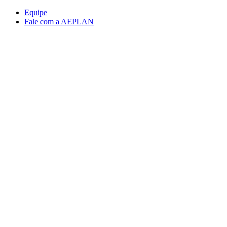
Conteúdo principal
Menu principal
Rodapé
Equipe
Fale com a AEPLAN
Aumentar fonte
Diminuir fonte