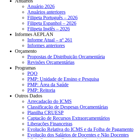
Anuários
Anuário 2026
Anuários anteriores
Filipeta Português – 2026
Filipeta Espanhol – 2026
Filipeta Inglês – 2026
Informes AEPLAN
Informe Atual – nº 261
Informes anteriores
Orçamento
Propostas de Distribuição Orçamentária
Revisões Orçamentárias
Programas
PQO
PMP: Unidade de Ensino e Pesquisa
PMP: Área da Saúde
PMP: Reitoria
Outros Dados
Arrecadação do ICMS
Classificação de Despesas Orçamentárias
Planilha CRUESP
Captação de Recursos Extraorçamentários
Liberações Financeiras
Evolução Relativa do ICMS e da Folha de Pagamento
Evolução dos Salários de Docentes e Não Docentes