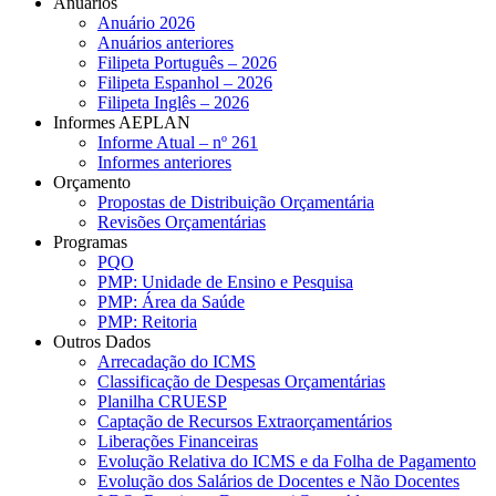
Anuários
Anuário 2026
Anuários anteriores
Filipeta Português – 2026
Filipeta Espanhol – 2026
Filipeta Inglês – 2026
Informes AEPLAN
Informe Atual – nº 261
Informes anteriores
Orçamento
Propostas de Distribuição Orçamentária
Revisões Orçamentárias
Programas
PQO
PMP: Unidade de Ensino e Pesquisa
PMP: Área da Saúde
PMP: Reitoria
Outros Dados
Arrecadação do ICMS
Classificação de Despesas Orçamentárias
Planilha CRUESP
Captação de Recursos Extraorçamentários
Liberações Financeiras
Evolução Relativa do ICMS e da Folha de Pagamento
Evolução dos Salários de Docentes e Não Docentes