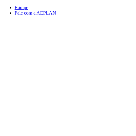
Conteúdo principal
Menu principal
Rodapé
Equipe
Fale com a AEPLAN
Aumentar fonte
Diminuir fonte