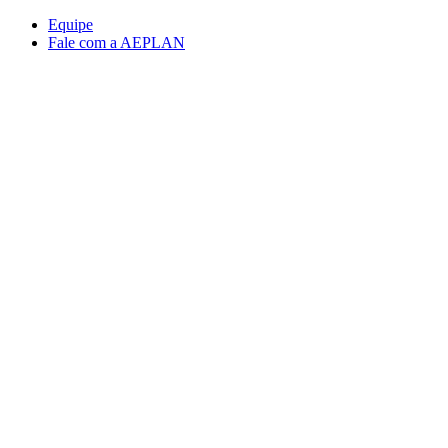
Conteúdo principal
Menu principal
Rodapé
Equipe
Fale com a AEPLAN
Aumentar fonte
Diminuir fonte