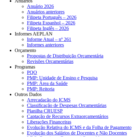
Anuários
Anuário 2026
Anuários anteriores
Filipeta Português – 2026
Filipeta Espanhol – 2026
Filipeta Inglês – 2026
Informes AEPLAN
Informe Atual – nº 261
Informes anteriores
Orçamento
Propostas de Distribuição Orçamentária
Revisões Orçamentárias
Programas
PQO
PMP: Unidade de Ensino e Pesquisa
PMP: Área da Saúde
PMP: Reitoria
Outros Dados
Arrecadação do ICMS
Classificação de Despesas Orçamentárias
Planilha CRUESP
Captação de Recursos Extraorçamentários
Liberações Financeiras
Evolução Relativa do ICMS e da Folha de Pagamento
Evolução dos Salários de Docentes e Não Docentes