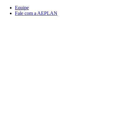
Conteúdo principal
Menu principal
Rodapé
Equipe
Fale com a AEPLAN
Aumentar fonte
Diminuir fonte