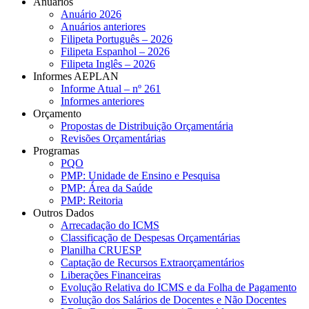
Anuários
Anuário 2026
Anuários anteriores
Filipeta Português – 2026
Filipeta Espanhol – 2026
Filipeta Inglês – 2026
Informes AEPLAN
Informe Atual – nº 261
Informes anteriores
Orçamento
Propostas de Distribuição Orçamentária
Revisões Orçamentárias
Programas
PQO
PMP: Unidade de Ensino e Pesquisa
PMP: Área da Saúde
PMP: Reitoria
Outros Dados
Arrecadação do ICMS
Classificação de Despesas Orçamentárias
Planilha CRUESP
Captação de Recursos Extraorçamentários
Liberações Financeiras
Evolução Relativa do ICMS e da Folha de Pagamento
Evolução dos Salários de Docentes e Não Docentes