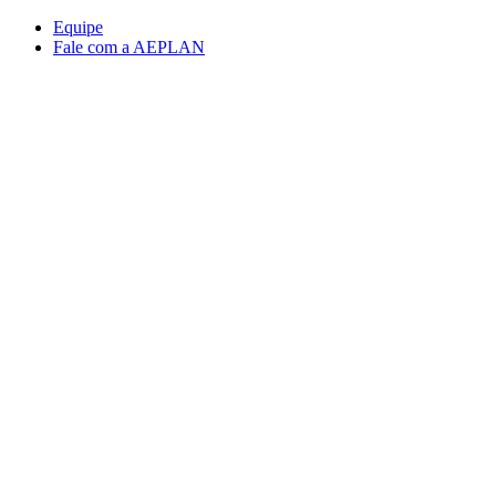
Conteúdo principal
Menu principal
Rodapé
Equipe
Fale com a AEPLAN
Aumentar fonte
Diminuir fonte