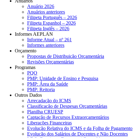
Anuários
Anuário 2026
Anuários anteriores
Filipeta Português – 2026
Filipeta Espanhol – 2026
Filipeta Inglês – 2026
Informes AEPLAN
Informe Atual – nº 261
Informes anteriores
Orçamento
Propostas de Distribuição Orçamentária
Revisões Orçamentárias
Programas
PQO
PMP: Unidade de Ensino e Pesquisa
PMP: Área da Saúde
PMP: Reitoria
Outros Dados
Arrecadação do ICMS
Classificação de Despesas Orçamentárias
Planilha CRUESP
Captação de Recursos Extraorçamentários
Liberações Financeiras
Evolução Relativa do ICMS e da Folha de Pagamento
Evolução dos Salários de Docentes e Não Docentes