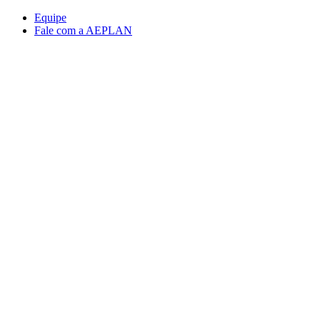
Conteúdo principal
Menu principal
Rodapé
Equipe
Fale com a AEPLAN
Aumentar fonte
Diminuir fonte