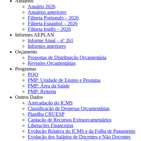
Anuários
Anuário 2026
Anuários anteriores
Filipeta Português – 2026
Filipeta Espanhol – 2026
Filipeta Inglês – 2026
Informes AEPLAN
Informe Atual – nº 261
Informes anteriores
Orçamento
Propostas de Distribuição Orçamentária
Revisões Orçamentárias
Programas
PQO
PMP: Unidade de Ensino e Pesquisa
PMP: Área da Saúde
PMP: Reitoria
Outros Dados
Arrecadação do ICMS
Classificação de Despesas Orçamentárias
Planilha CRUESP
Captação de Recursos Extraorçamentários
Liberações Financeiras
Evolução Relativa do ICMS e da Folha de Pagamento
Evolução dos Salários de Docentes e Não Docentes