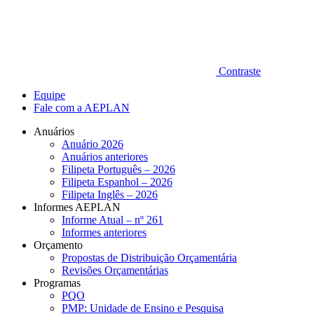
Contraste
Equipe
Fale com a AEPLAN
Anuários
Anuário 2026
Anuários anteriores
Filipeta Português – 2026
Filipeta Espanhol – 2026
Filipeta Inglês – 2026
Informes AEPLAN
Informe Atual – nº 261
Informes anteriores
Orçamento
Propostas de Distribuição Orçamentária
Revisões Orçamentárias
Programas
PQO
PMP: Unidade de Ensino e Pesquisa