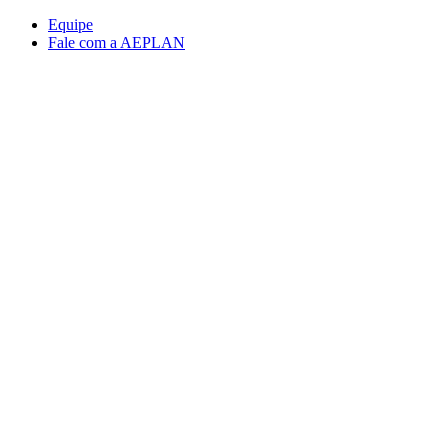
Conteúdo principal
Menu principal
Rodapé
Equipe
Fale com a AEPLAN
Aumentar fonte
Diminuir fonte