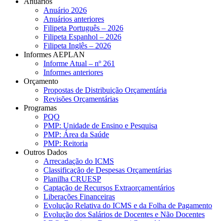
Anuários
Anuário 2026
Anuários anteriores
Filipeta Português – 2026
Filipeta Espanhol – 2026
Filipeta Inglês – 2026
Informes AEPLAN
Informe Atual – nº 261
Informes anteriores
Orçamento
Propostas de Distribuição Orçamentária
Revisões Orçamentárias
Programas
PQO
PMP: Unidade de Ensino e Pesquisa
PMP: Área da Saúde
PMP: Reitoria
Outros Dados
Arrecadação do ICMS
Classificação de Despesas Orçamentárias
Planilha CRUESP
Captação de Recursos Extraorçamentários
Liberações Financeiras
Evolução Relativa do ICMS e da Folha de Pagamento
Evolução dos Salários de Docentes e Não Docentes