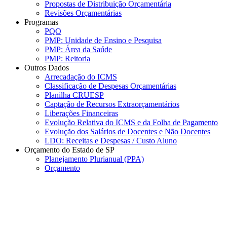
Propostas de Distribuição Orçamentária
Revisões Orçamentárias
Programas
PQO
PMP: Unidade de Ensino e Pesquisa
PMP: Área da Saúde
PMP: Reitoria
Outros Dados
Arrecadação do ICMS
Classificação de Despesas Orçamentárias
Planilha CRUESP
Captação de Recursos Extraorçamentários
Liberações Financeiras
Evolução Relativa do ICMS e da Folha de Pagamento
Evolução dos Salários de Docentes e Não Docentes
LDO: Receitas e Despesas / Custo Aluno
Orçamento do Estado de SP
Planejamento Plurianual (PPA)
Orçamento
Menu