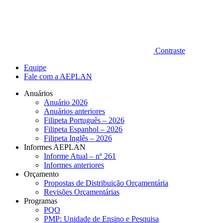
Contraste
Equipe
Fale com a AEPLAN
Anuários
Anuário 2026
Anuários anteriores
Filipeta Português – 2026
Filipeta Espanhol – 2026
Filipeta Inglês – 2026
Informes AEPLAN
Informe Atual – nº 261
Informes anteriores
Orçamento
Propostas de Distribuição Orçamentária
Revisões Orçamentárias
Programas
PQO
PMP: Unidade de Ensino e Pesquisa