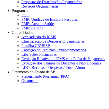
Propostas de Distribuição Orçamentária
Revisões Orçamentárias
Programas
PQO
PMP: Unidade de Ensino e Pesquisa
PMP: Área da Saúde
PMP: Reitoria
Outros Dados
Arrecadação do ICMS
Classificação de Despesas Orçamentárias
Planilha CRUESP
Captação de Recursos Extraorçamentários
Liberações Financeiras
Evolução Relativa do ICMS e da Folha de Pagamento
Evolução dos Salários de Docentes e Não Docentes
LDO: Receitas e Despesas / Custo Aluno
Orçamento do Estado de SP
Planejamento Plurianual (PPA)
Orçamento
Menu