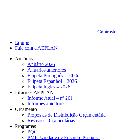
Contraste
Equipe
Fale com a AEPLAN
Anuários
Anuário 2026
Anuários anteriores
Filipeta Português – 2026
Filipeta Espanhol – 2026
Filipeta Inglês – 2026
Informes AEPLAN
Informe Atual – nº 261
Informes anteriores
Orçamento
Propostas de Distribuição Orçamentária
Revisões Orçamentárias
Programas
PQO
PMP: Unidade de Ensino e Pesquisa