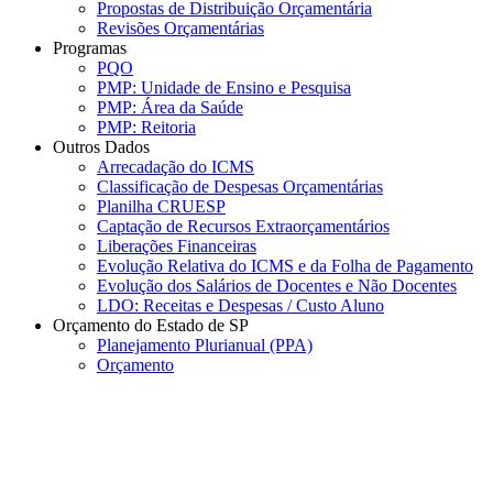
Propostas de Distribuição Orçamentária
Revisões Orçamentárias
Programas
PQO
PMP: Unidade de Ensino e Pesquisa
PMP: Área da Saúde
PMP: Reitoria
Outros Dados
Arrecadação do ICMS
Classificação de Despesas Orçamentárias
Planilha CRUESP
Captação de Recursos Extraorçamentários
Liberações Financeiras
Evolução Relativa do ICMS e da Folha de Pagamento
Evolução dos Salários de Docentes e Não Docentes
LDO: Receitas e Despesas / Custo Aluno
Orçamento do Estado de SP
Planejamento Plurianual (PPA)
Orçamento
Menu