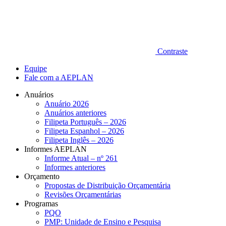
Contraste
Equipe
Fale com a AEPLAN
Anuários
Anuário 2026
Anuários anteriores
Filipeta Português – 2026
Filipeta Espanhol – 2026
Filipeta Inglês – 2026
Informes AEPLAN
Informe Atual – nº 261
Informes anteriores
Orçamento
Propostas de Distribuição Orçamentária
Revisões Orçamentárias
Programas
PQO
PMP: Unidade de Ensino e Pesquisa