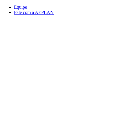
Conteúdo principal
Menu principal
Rodapé
Equipe
Fale com a AEPLAN
Aumentar fonte
Diminuir fonte