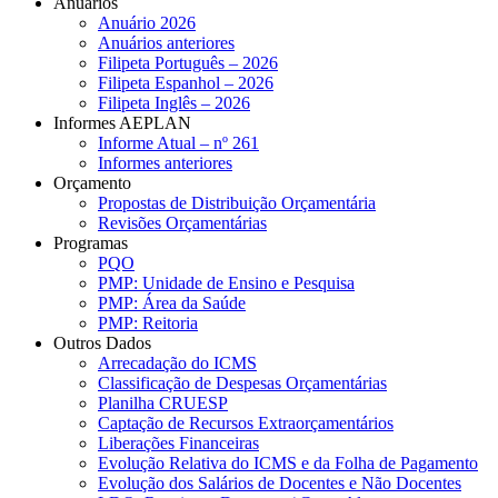
Anuários
Anuário 2026
Anuários anteriores
Filipeta Português – 2026
Filipeta Espanhol – 2026
Filipeta Inglês – 2026
Informes AEPLAN
Informe Atual – nº 261
Informes anteriores
Orçamento
Propostas de Distribuição Orçamentária
Revisões Orçamentárias
Programas
PQO
PMP: Unidade de Ensino e Pesquisa
PMP: Área da Saúde
PMP: Reitoria
Outros Dados
Arrecadação do ICMS
Classificação de Despesas Orçamentárias
Planilha CRUESP
Captação de Recursos Extraorçamentários
Liberações Financeiras
Evolução Relativa do ICMS e da Folha de Pagamento
Evolução dos Salários de Docentes e Não Docentes