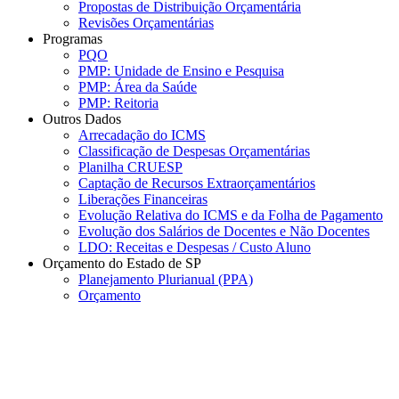
Propostas de Distribuição Orçamentária
Revisões Orçamentárias
Programas
PQO
PMP: Unidade de Ensino e Pesquisa
PMP: Área da Saúde
PMP: Reitoria
Outros Dados
Arrecadação do ICMS
Classificação de Despesas Orçamentárias
Planilha CRUESP
Captação de Recursos Extraorçamentários
Liberações Financeiras
Evolução Relativa do ICMS e da Folha de Pagamento
Evolução dos Salários de Docentes e Não Docentes
LDO: Receitas e Despesas / Custo Aluno
Orçamento do Estado de SP
Planejamento Plurianual (PPA)
Orçamento
Menu