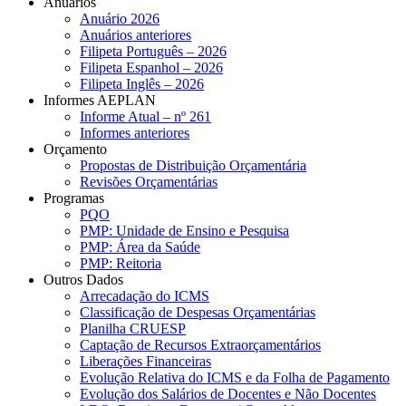
Anuários
Anuário 2026
Anuários anteriores
Filipeta Português – 2026
Filipeta Espanhol – 2026
Filipeta Inglês – 2026
Informes AEPLAN
Informe Atual – nº 261
Informes anteriores
Orçamento
Propostas de Distribuição Orçamentária
Revisões Orçamentárias
Programas
PQO
PMP: Unidade de Ensino e Pesquisa
PMP: Área da Saúde
PMP: Reitoria
Outros Dados
Arrecadação do ICMS
Classificação de Despesas Orçamentárias
Planilha CRUESP
Captação de Recursos Extraorçamentários
Liberações Financeiras
Evolução Relativa do ICMS e da Folha de Pagamento
Evolução dos Salários de Docentes e Não Docentes