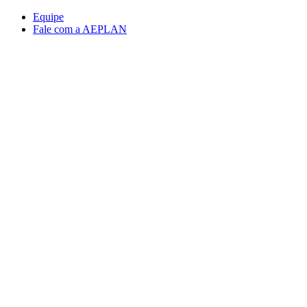
Conteúdo principal
Menu principal
Rodapé
Equipe
Fale com a AEPLAN
Aumentar fonte
Diminuir fonte